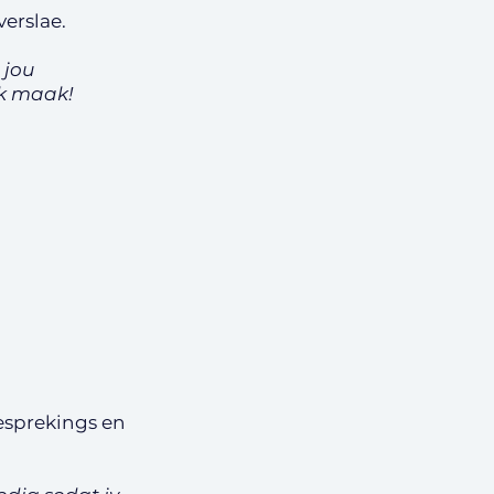
erslae.
 jou
k maak!
esprekings en