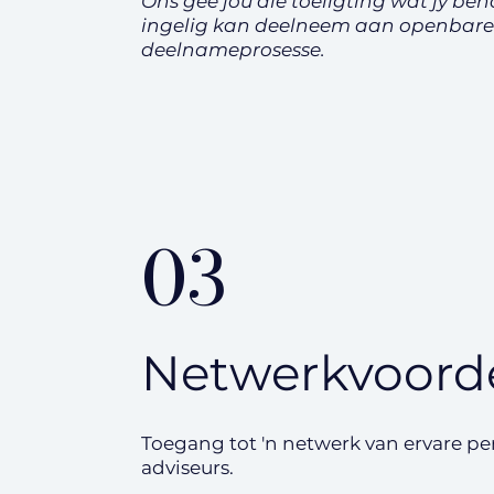
Ons gee jou die toeligting wat jy ben
ingelig kan deelneem aan openbare
deelnameprosesse.
03
Netwerkvoord
Toegang tot 'n netwerk van ervare pe
adviseurs.