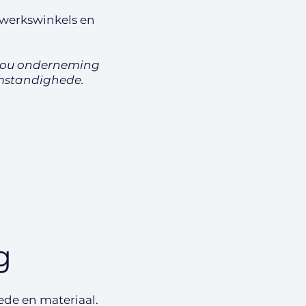
werkswinkels en
 jou onderneming
omstandighede.
g
ede en materiaal.