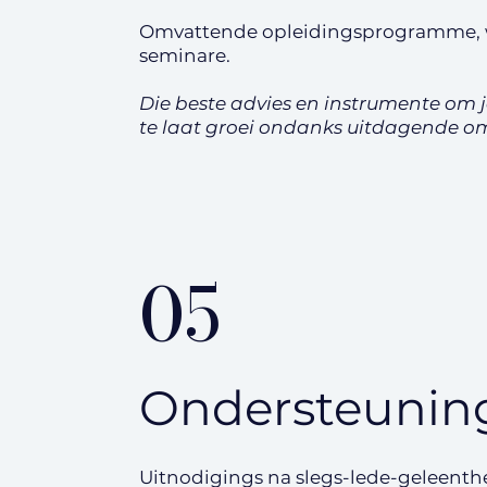
Omvattende opleidingsprogramme, 
seminare.
Die beste advies en instrumente om
te laat groei ondanks uitdagende 
05
Ondersteunin
Uitnodigings na slegs-lede-geleenth