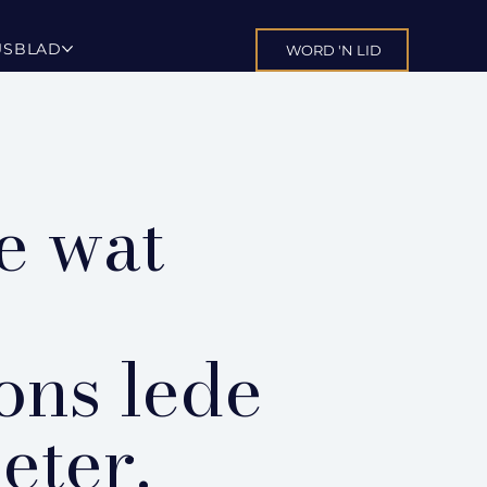
USBLAD
WORD 'N LID
e wat
ons lede
eter.