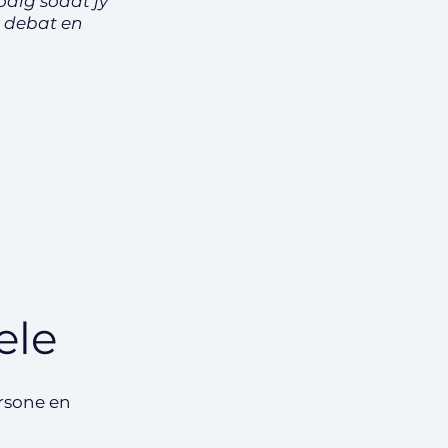
odig sodat jy
 debat en
ele
rsone en