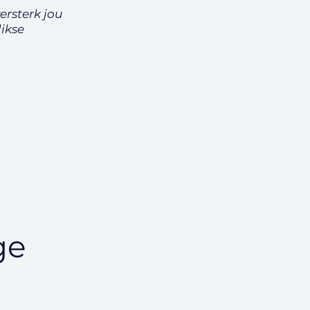
rsterk jou
ikse
ge