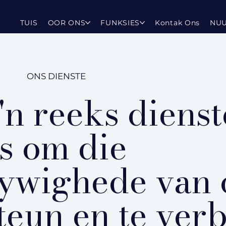
TUIS
OOR ONS
FUNKSIES
Kontak Ons
NU
ONS DIENSTE
'n reeks dienst
s om die
ywighede van 
teun en te verb