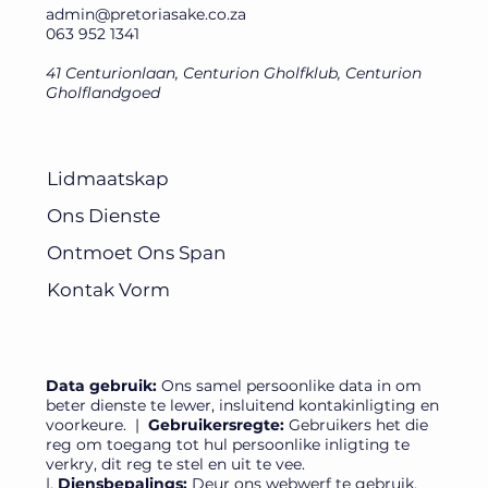
admin@pretoriasake.co.za
063 952 1341
41 Centurionlaan, Centurion Gholfklub, Centurion
Gholflandgoed
Lidmaatskap
Ons Dienste
Ontmoet Ons Span
Kontak Vorm
Data gebruik:
Ons samel persoonlike data in om
beter dienste te lewer, insluitend kontakinligting en
voorkeure.​ |
Gebruikersregte:
Gebruikers het die
reg om toegang tot hul persoonlike inligting te
verkry, dit reg te stel en uit te vee. ​
|.
Diensbepalings:
Deur ons webwerf te gebruik,