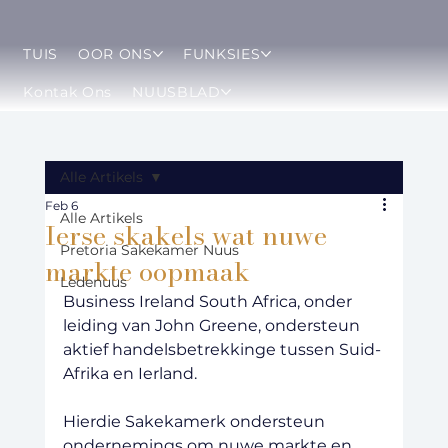
TUIS
OOR ONS
FUNKSIES
Kontak Ons
NUUSBLAD
Alle Artikels
Feb 6
Alle Artikels
Ierse skakels wat nuwe
Pretoria Sakekamer Nuus
markte oopmaak
Ledenuus
Business Ireland South Africa, onder 
leiding van John Greene, ondersteun 
aktief handelsbetrekkinge tussen Suid-
Afrika en Ierland.
Hierdie Sakekamerk ondersteun 
ondernemings om nuwe markte en 