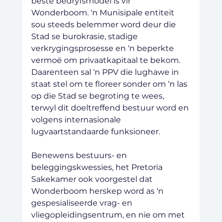
beste bedryfsmodel is vir 
Wonderboom. ‘n Munisipale entiteit 
sou steeds belemmer word deur die 
Stad se burokrasie, stadige 
verkrygingsprosesse en ‘n beperkte 
vermoë om privaatkapitaal te bekom. 
Daarenteen sal ‘n PPV die lughawe in 
staat stel om te floreer sonder om ‘n las 
op die Stad se begroting te wees, 
terwyl dit doeltreffend bestuur word en 
volgens internasionale 
lugvaartstandaarde funksioneer.
Benewens bestuurs- en 
beleggingskwessies, het Pretoria 
Sakekamer ook voorgestel dat 
Wonderboom herskep word as ‘n 
gespesialiseerde vrag- en 
vliegopleidingsentrum, en nie om met 