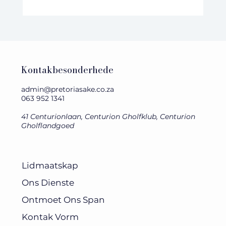
Italiaanse samewerking met Europese
impak
Kontakbesonderhede
admin@pretoriasake.co.za
063 952 1341
41 Centurionlaan, Centurion Gholfklub, Centurion
Gholflandgoed
Lidmaatskap
Ons Dienste
Ontmoet Ons Span
Kontak Vorm