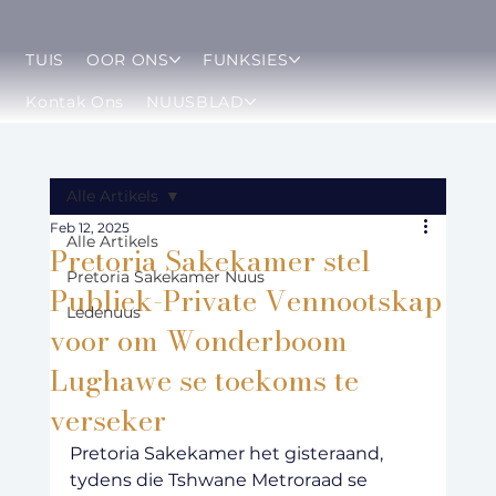
TUIS
OOR ONS
FUNKSIES
Kontak Ons
NUUSBLAD
Alle Artikels
Feb 12, 2025
Alle Artikels
Pretoria Sakekamer stel
Pretoria Sakekamer Nuus
Publiek-Private Vennootskap
Ledenuus
voor om Wonderboom
Lughawe se toekoms te
verseker
Pretoria Sakekamer het gisteraand, 
tydens die Tshwane Metroraad se 