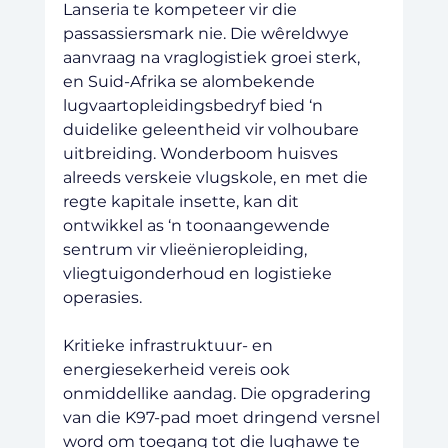
Lanseria te kompeteer vir die 
passassiersmark nie. Die wêreldwye 
aanvraag na vraglogistiek groei sterk, 
en Suid-Afrika se alombekende 
lugvaartopleidingsbedryf bied ‘n 
duidelike geleentheid vir volhoubare 
uitbreiding. Wonderboom huisves 
alreeds verskeie vlugskole, en met die 
regte kapitale insette, kan dit 
ontwikkel as ‘n toonaangewende 
sentrum vir vlieënieropleiding, 
vliegtuigonderhoud en logistieke 
operasies.
Kritieke infrastruktuur- en 
energiesekerheid vereis ook 
onmiddellike aandag. Die opgradering 
van die K97-pad moet dringend versnel 
word om toegang tot die lughawe te 