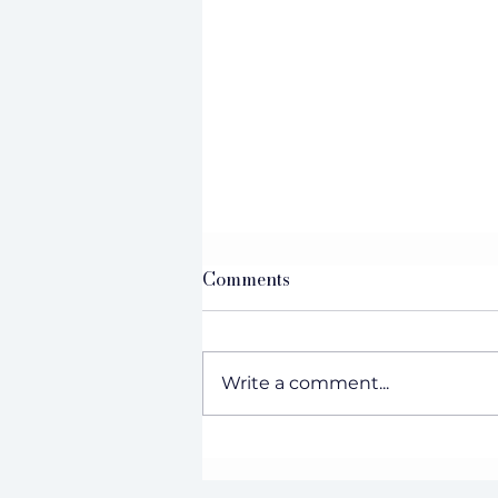
Comments
Write a comment...
Vernuwende leierskap en
Amerikaanse perspektief