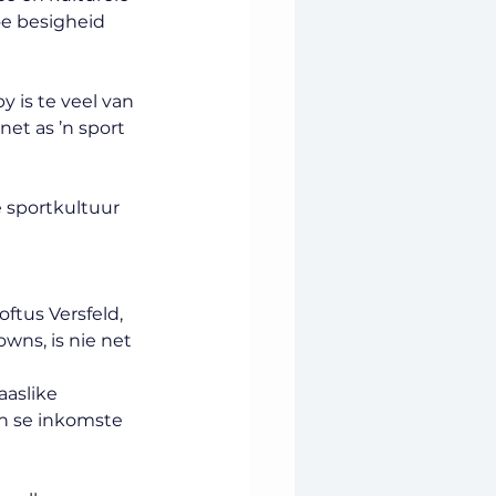
oe besigheid 
y is te veel van 
net as ’n sport 
e sportkultuur 
ftus Versfeld, 
wns, is nie net 
aaslike 
n se inkomste 