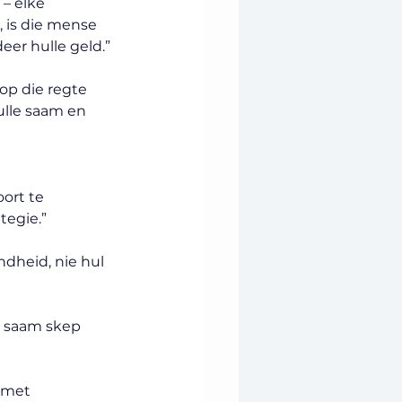
– elke 
 is die mense 
deer hulle geld.”
op die regte 
ulle saam en 
ort te 
tegie.”
dheid, nie hul 
e saam skep 
 met 