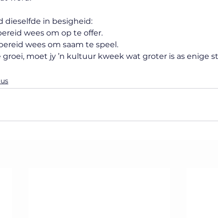
d dieselfde in besigheid:
ereid wees om op te offer. 
bereid wees om saam te speel.
groei, moet jy ’n kultuur kweek wat groter is as enige st
uus