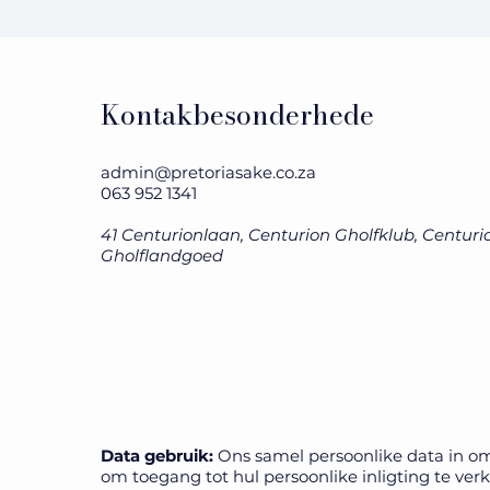
Kontakbesonderhede
admin@pretoriasake.co.za
063 952 1341
41 Centurionlaan, Centurion Gholfklub, Centuri
Gholflandgoed
Data gebruik:
Ons samel persoonlike data in om 
om toegang tot hul persoonlike inligting te verkry, 