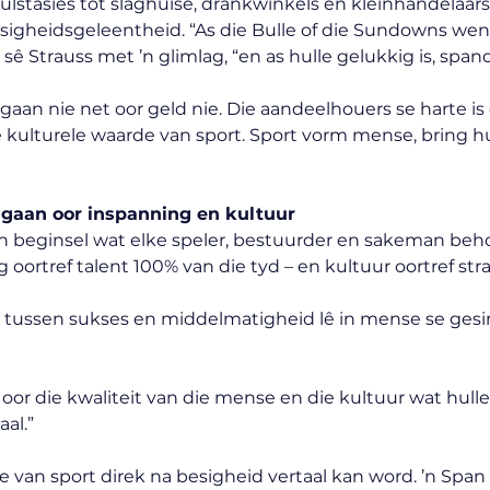
ulstasies tot slaghuise, drankwinkels en kleinhandelaars 
sigheidsgeleentheid. “As die Bulle of die Sundowns wen,
” sê Strauss met ’n glimlag, “en as hulle gelukkig is, span
 gaan nie net oor geld nie. Die aandeelhouers se harte is 
die kulturele waarde van sport. Sport vorm mense, bring h
t gaan oor inspanning en kultuur
een beginsel wat elke speler, bestuurder en sakeman beho
 oortref talent 100% van die tyd – en kultuur oortref stra
il tussen sukses en middelmatigheid lê in mense se gesin
t oor die kwaliteit van die mense en die kultuur wat hull
al.”
se van sport direk na besigheid vertaal kan word. ’n Span