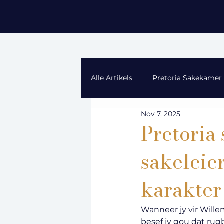
Alle Artikels
Pretoria Sakekamer
Nov 7, 2025
Pretoria 
sakeleie
karakter
Wanneer jy vir Wille
besef jy gou dat rugb