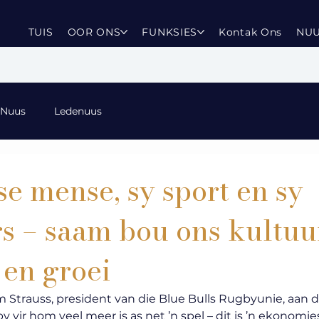
TUIS
OOR ONS
FUNKSIES
Kontak Ons
NU
 Nuus
Ledenuus
se mense, sy sport en sy
rs – saam bou ons kultuu
 en groei
m Strauss, president van die Blue Bulls Rugbyunie, aan d
y vir hom veel meer is as net ’n spel – dit is ’n ekonomie