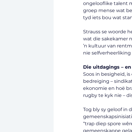
ongelooflike talent 
groep mense wat bere
tyd iets bou wat sta
Strauss se woorde he
wat die sakekamer na
’n kultuur van rentm
nie selfverheerliking 
Die uitdagings – en
Soos in besigheid, is
bedreiging – sindika
ekonomie en hoë bra
rugby te kyk nie – di
Tog bly sy geloof in 
gemeenskapsinisiatief
“trap diep spore wêr
gemeenskappe gelaa