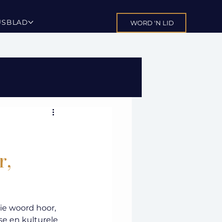
USBLAD
WORD 'N LID
r,
ie woord hoor, 
se en kulturele 