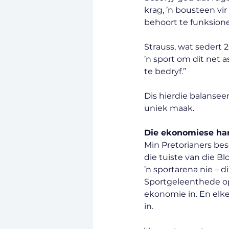
krag, ’n bousteen vi
behoort te funksione
Strauss, wat sedert 2
’n sport om dit net a
te bedryf.”
Dis hierdie balansee
uniek maak.
Die ekonomiese har
Min Pretorianers bese
die tuiste van die B
’n sportarena nie – d
Sportgeleenthede op L
ekonomie in. En elk
in.