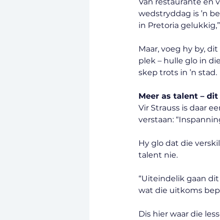
Van restaurante en v
wedstryddag is ’n be
in Pretoria gelukkig,
Maar, voeg hy by, dit
plek – hulle glo in 
skep trots in ’n stad.
Meer as talent – di
Vir Strauss is daar 
verstaan: “Inspanning
Hy glo dat die versk
talent nie.
“Uiteindelik gaan di
wat die uitkoms bepa
Dis hier waar die les