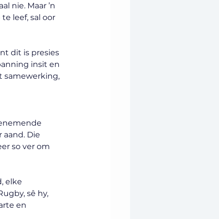
l nie. Maar ’n 
 leef, sal oor 
 dit is presies 
anning insit en 
it samewerking, 
 toenemende 
 aand. Die 
er so ver om 
, elke 
Rugby, sê hy, 
arte en 