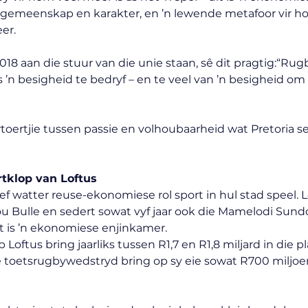
r gemeenskap en karakter, en ’n lewende metafoor vir h
er.
018 aan die stuur van die unie staan, sê dit pragtig:“Rugb
s ’n besigheid te bedryf – en te veel van ’n besigheid om 
rtoertjie tussen passie en volhoubaarheid wat Pretoria s
tklop van Loftus
f watter reuse-ekonomiese rol sport in hul stad speel. Lo
lou Bulle en sedert sowat vyf jaar ook die Mamelodi Sundo
it is ’n ekonomiese enjinkamer.
oftus bring jaarliks tussen R1,7 en R1,8 miljard in die pl
e toetsrugbywedstryd bring op sy eie sowat R700 miljoe