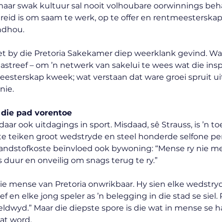
maar swak kultuur sal nooit volhoubare oorwinnings behaa
id is om saam te werk, op te offer en rentmeesterskap te
ndhou.
t by die Pretoria Sakekamer diep weerklank gevind. Want
streef – om ’n netwerk van sakelui te wees wat die insp
eesterskap kweek; wat verstaan dat ware groei spruit u
nie.
 die pad vorentoe
 daar ook uitdagings in sport. Misdaad, sê Strauss, is ’n
te teiken groot wedstryde en steel honderde selfone per
ndstofkoste beïnvloed ook bywoning: “Mense ry nie me
s duur en onveilig om snags terug te ry.”
die mense van Pretoria onwrikbaar. Hy sien elke wedstryd
 en elke jong speler as ’n belegging in die stad se siel. 
eldwyd.” Maar die diepste spore is die wat in mense se h
t word.